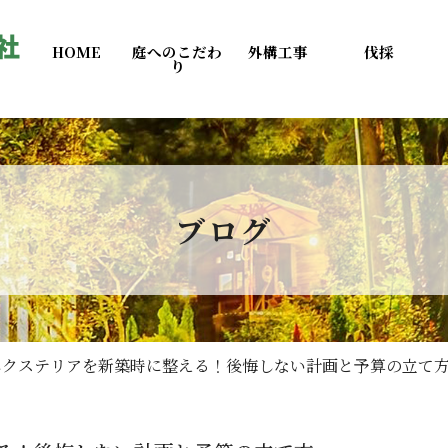
HOME
庭へのこだわ
外構工事
伐採
り
ブログ
エクステリアを新築時に整える！後悔しない計画と予算の立て