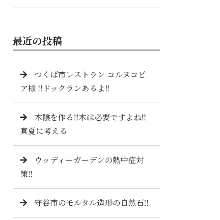
最近の投稿
つくば市レストラン コルヌコピ
ア様 ‼️ドックランあるよ‼️
木陰を作る‼️木は必要ですよね‼️
真夏に考える
ウッディーガーデンの熱中症対
策‼️
守谷市のモルタル造形の自然石‼️