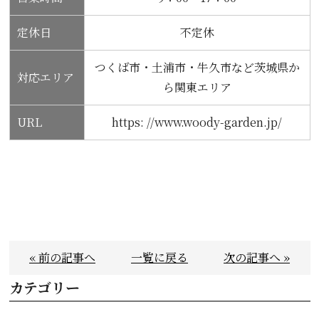
定休日
不定休
つくば市・土浦市・牛久市など茨城県か
対応エリア
ら関東エリア
URL
https: //www.woody-garden.jp/
« 前の記事へ
一覧に戻る
次の記事へ »
カテゴリー