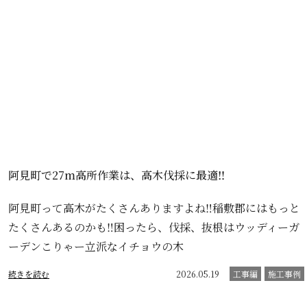
阿見町で27m高所作業は、高木伐採に最適‼️
阿見町って高木がたくさんありますよね‼️稲敷郡にはもっと
たくさんあるのかも‼️困ったら、伐採、抜根はウッディーガ
ーデンこりゃー立派なイチョウの木
続きを読む
2026.05.19
工事編
施工事例