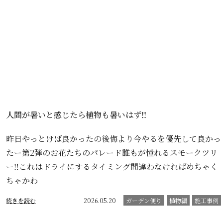
人間が暑いと感じたら植物も暑いはず‼️
昨日やっとけば良かったの後悔より今やるを優先して良かっ
たー第2弾のお花たちのパレード誰もが憧れるスモークツリ
ー‼️これはドライにするタイミング間違わなければめちゃく
ちゃかわ
続きを読む
2026.05.20
ガーデン便り
植物編
施工事例