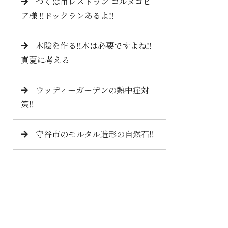
つくば市レストラン コルヌコピ
ア様 ‼️ドックランあるよ‼️
木陰を作る‼️木は必要ですよね‼️
真夏に考える
ウッディーガーデンの熱中症対
策‼️
守谷市のモルタル造形の自然石‼️