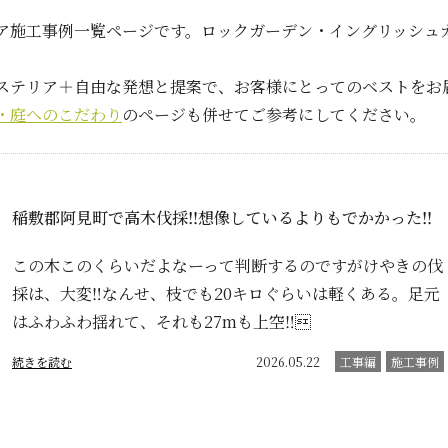
ア施工事例一覧ページです。ロックガーデン・イングリッシュ
ステリア＋自由な発想と提案で、お客様にとってのベストをお
・庭へのこだわり
のページも併せてご参考にしてください。
稲敷郡阿見町で高木伐採‼️想像しているよりもでかかった‼️
この木このくらいだよなーって判断するのですがけやきの伐
採は、大変‼️なんせ、枝でも20キロぐらいは軽くある。足元
はふわふわ揺れて、それも27mも上空‼
続きを読む
2026.05.22
工事編
施工事例