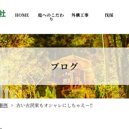
HOME
庭へのこだわ
外構工事
伐採
り
ブログ
事例
古い古民家もオシャレにしちゃえー‼️