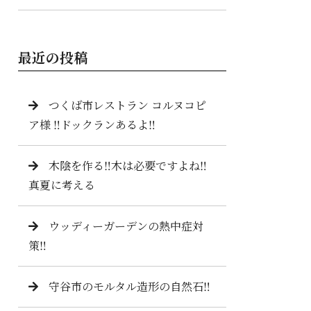
最近の投稿
つくば市レストラン コルヌコピ
ア様 ‼️ドックランあるよ‼️
木陰を作る‼️木は必要ですよね‼️
真夏に考える
ウッディーガーデンの熱中症対
策‼️
守谷市のモルタル造形の自然石‼️