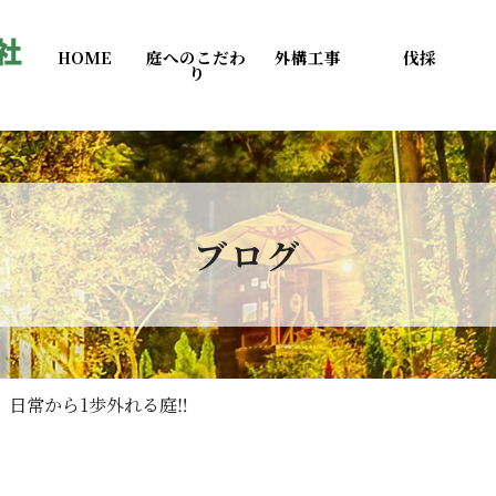
HOME
庭へのこだわ
外構工事
伐採
り
ブログ
日常から1歩外れる庭‼️