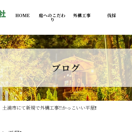
HOME
庭へのこだわ
外構工事
伐採
り
ブログ
土浦市にて新規で外構工事‼️かっこいい平屋❗️