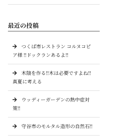
最近の投稿
つくば市レストラン コルヌコピ
ア様 ‼️ドックランあるよ‼️
木陰を作る‼️木は必要ですよね‼️
真夏に考える
ウッディーガーデンの熱中症対
策‼️
守谷市のモルタル造形の自然石‼️