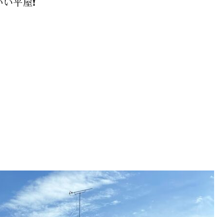
い平屋❗️