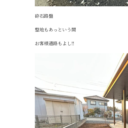
砕石路盤
整地もあっという間
お客様通路もよし‼️