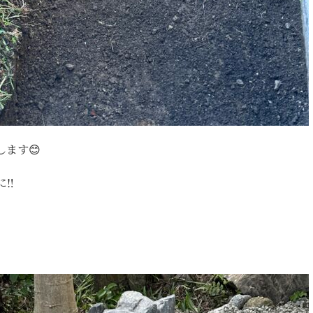
ます😊
‼️