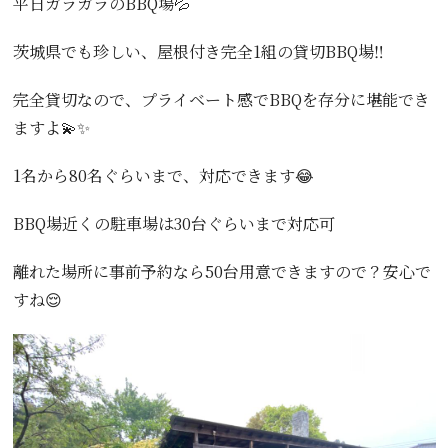
平日ガラガラのBBQ場💦
茨城県でも珍しい、屋根付き完全1組の貸切BBQ場‼️
完全貸切なので、プライベート感でBBQを存分に堪能でき
ますよ💫✨
1名から80名ぐらいまで、対応できます😂
BBQ場近くの駐車場は30台ぐらいまで対応可
離れた場所に事前予約なら50台用意できますので？安心で
すね😌