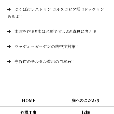
つくば市レストラン コルヌコピア様 ‼️ドックラン
あるよ‼️
木陰を作る‼️木は必要ですよね‼️真夏に考える
ウッディーガーデンの熱中症対策‼️
守谷市のモルタル造形の自然石‼️
HOME
庭へのこだわり
外構工事
伐採