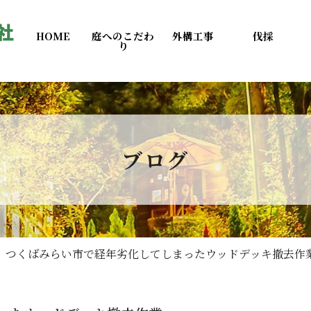
HOME
庭へのこだわ
外構工事
伐採
り
ブログ
つくばみらい市で経年劣化してしまったウッドデッキ撤去作