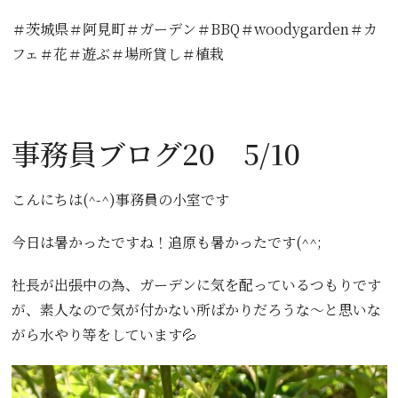
＃茨城県＃阿見町＃ガーデン＃BBQ＃woodygarden＃カ
フェ＃花＃遊ぶ＃場所貸し＃植栽
事務員ブログ20 5/10
こんにちは(^-^)事務員の小室です
今日は暑かったですね！追原も暑かったです(^^;
社長が出張中の為、ガーデンに気を配っているつもりです
が、素人なので気が付かない所ばかりだろうな〜と思いな
がら水やり等をしています💦