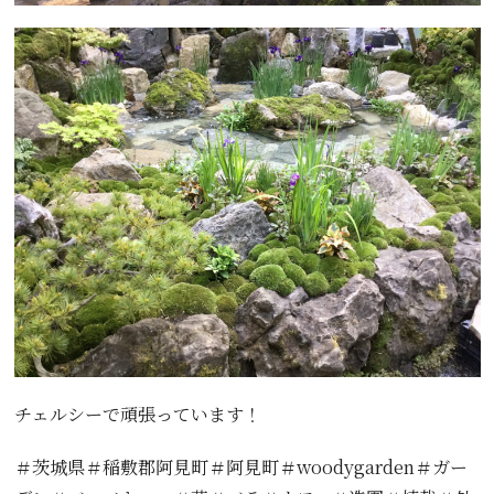
チェルシーで頑張っています！
＃茨城県＃稲敷郡阿見町＃阿見町＃woodygarden＃ガー