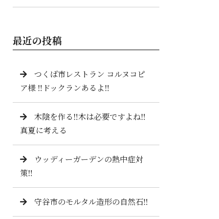
最近の投稿
つくば市レストラン コルヌコピ
ア様 ‼️ドックランあるよ‼️
木陰を作る‼️木は必要ですよね‼️
真夏に考える
ウッディーガーデンの熱中症対
策‼️
守谷市のモルタル造形の自然石‼️