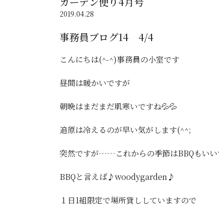
ガーデン便り4月号
2019.04.28
事務員ブログ14 4/4
こんにちは(^-^)事務員の小室です
昼間は暖かいですが
朝晩はまだまだ肌寒いですね💦💦
追原は冷えるのが早い気がします(^^;
突然ですが……これからの季節はBBQもいい
BBQと言えば♪woodygarden♪
１日1組限定で場所貸ししていますので