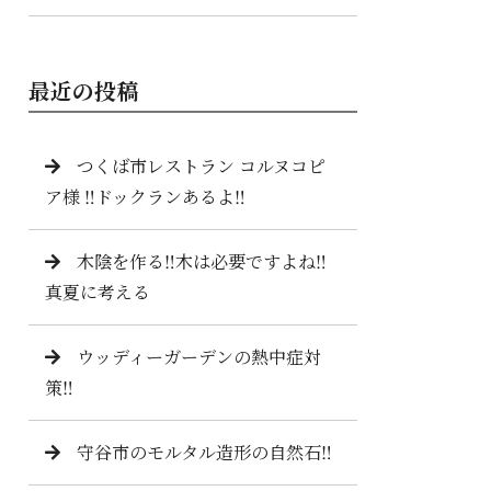
最近の投稿
つくば市レストラン コルヌコピ
ア様 ‼️ドックランあるよ‼️
木陰を作る‼️木は必要ですよね‼️
真夏に考える
ウッディーガーデンの熱中症対
策‼️
守谷市のモルタル造形の自然石‼️