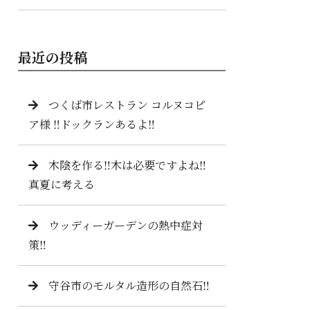
最近の投稿
つくば市レストラン コルヌコピ
ア様 ‼️ドックランあるよ‼️
木陰を作る‼️木は必要ですよね‼️
真夏に考える
ウッディーガーデンの熱中症対
策‼️
守谷市のモルタル造形の自然石‼️