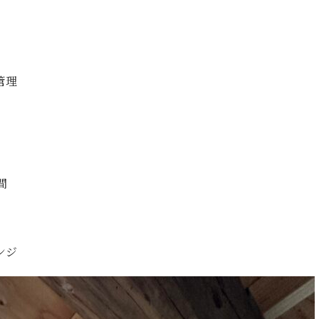
管理
間
ンジ