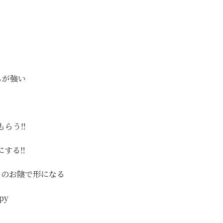
。
ちが強い
らう‼️
する‼️
なのお陰で形になる
py