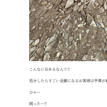
こんなに石あるなんて‼️
処分したらすごい金額になるお客様は予算が厳
ひゃー
困ったー‼️