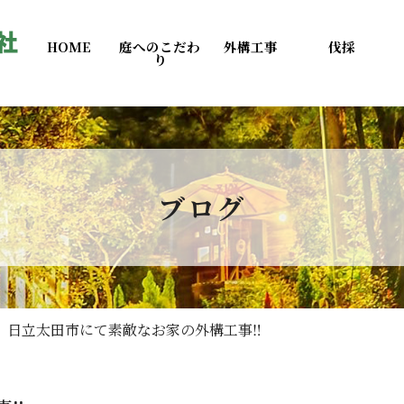
HOME
庭へのこだわ
外構工事
伐採
り
ブログ
日立太田市にて素敵なお家の外構工事‼️