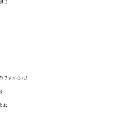
‼️
ですからね‼️
敵
よね