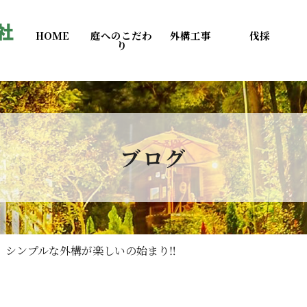
HOME
庭へのこだわ
外構工事
伐採
り
ブログ
シンプルな外構が楽しいの始まり‼️