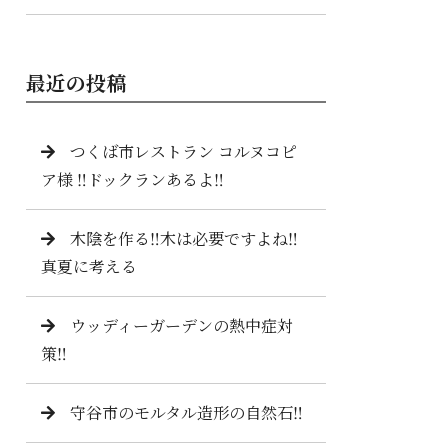
最近の投稿
つくば市レストラン コルヌコピ
ア様 ‼️ドックランあるよ‼️
木陰を作る‼️木は必要ですよね‼️
真夏に考える
ウッディーガーデンの熱中症対
策‼️
守谷市のモルタル造形の自然石‼️