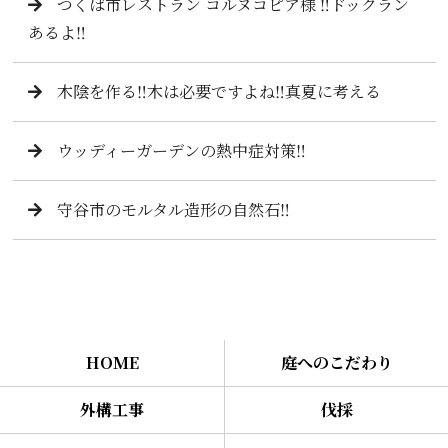
つくば市レストラン コルヌコピア様 ‼️ドックラン
あるよ‼️
木陰を作る‼️木は必要ですよね‼️真夏に考える
ウッディーガーデンの熱中症対策‼️
守谷市のモルタル造形の自然石‼️
HOME
庭へのこだわり
外構工事
伐採