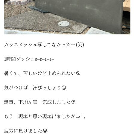
ガラスメッシュ写してなかったー(笑)
1時間ダッシュε=ε=ε=ε=
暑くて、苦しいけど止められない💦
気がつけば、汗びっしょり😥
無事、下地左官 完成しました👏
もう一現場と思い現場出ましたが🚗 ³₃
疲労に負けました😭