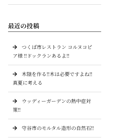
最近の投稿
つくば市レストラン コルヌコピ
ア様 ‼️ドックランあるよ‼️
木陰を作る‼️木は必要ですよね‼️
真夏に考える
ウッディーガーデンの熱中症対
策‼️
守谷市のモルタル造形の自然石‼️