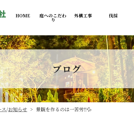
HOME
庭へのこだわ
外構工事
伐採
り
ブログ
ース
/
お知らせ
景観を作るのは一苦労‼️💦