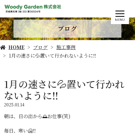
MENU
ブログ
HOME
ブログ
施工事例
1月の速さに💦置いて行かれないように‼️
1月の速さに💦置いて行かれ
ないように‼️
2025.01.14
朝は、日の出から🌅お仕事(笑)
毎日、寒い🥶‼️